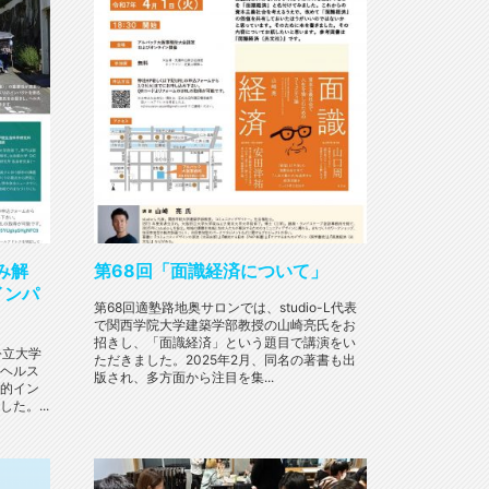
み解
第68回「面識経済について」
インパ
第68回適塾路地奥サロンでは、studio-L代表
で関西学院大学建築学部教授の山崎亮氏をお
招きし、「面識経済」という題目で講演をい
公立大学
ただきました。2025年2月、同名の著書も出
ヘルス
版され、多方面から注目を集...
的イン
た。...