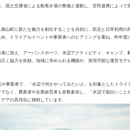
は、国土交通省による船着き場の整備と連動し、官民連携によって
御山町に新たな魅力を創出することを目的に、防災と日常利用の
ため、トライアルイベントや事業者へのヒアリングを重ね、昨年度
者に加え、アーバンスポーツ、水辺アクティビティ、キャンプ、
幅広く協力を依頼。地域に求められる機能や、実現可能な運営モデ
民や事業者で、「水辺で何かやってみたい人」を対象としたトライ
けでなく、農業者や企業経営者も多数参加し、「水辺で面白いこと
イデアの具現化に挑戦しています。