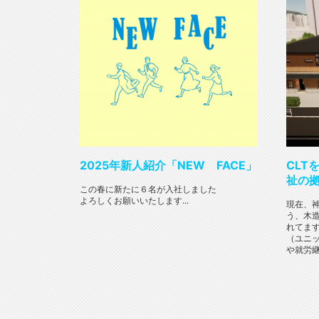
2025年新人紹介「NEW FACE」
CLT
祉の
この春に新たに６名が入社しました
よろしくお願いいたします...
現在、
う、木
れてま
（ユニ
や就労継