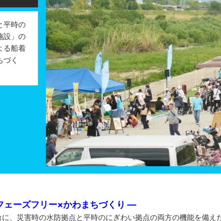
と平時の
施設」の
よる船着
ちづく
フェーズフリー×かわまちづくり ―
に、災害時の水防拠点と平時のにぎわい拠点の両方の機能を備え