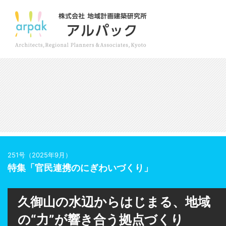
251号（2025年9月）
特集「官民連携のにぎわいづくり」
久御山の水辺からはじまる、地域
の“力”が響き合う拠点づくり