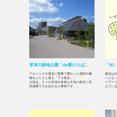
草津川跡地公園「de愛ひろば」
「AI
アルパックが過去に業務で携わった場所や建
最近はA
物をぶらりと巡る「アル散歩」。
いにな
今回は、人々の交流や多様な文化の創出に官
ーワード
民連携で力を合わせた事例です。...
えている