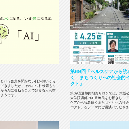
」
第69回「ヘルスケアから読
く まちづくりへの社会的
Iという言葉を聞かない日が無いくら
クト」
ってきましたが、それにつれ検索もキ
からAIに尋ねることで始まる人も増
第69回適塾路地奥サロンでは、大阪
ようです。...
大学院講師の加登遼氏をお招きし、「
ケアから読み解くまちづくりへの社会
パクト」をテーマにご講演いただきまし