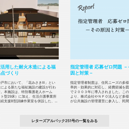
を活用した耐火木造による福
指定管理者 応募ゼロ問題 
拠点づくり
因と対策－
神戸市において、「花みさきⅢ」とい
指定管理者制度は、住民ニーズの多様
造による新たな福祉施設の建設が行わ
率的・効果的に対応し、経費節減を図
す。本施設は、特別養護老人ホーム
で２００３年に導入されました。この
ット型29床）に加え、生活介護事業所
より、株式会社やＮＰＯ法人など多様
続支援B型訓練作業室を併設した、...
が公共施設の管理運営に参入し、民間の
レターズアルパック251号の一覧をみる