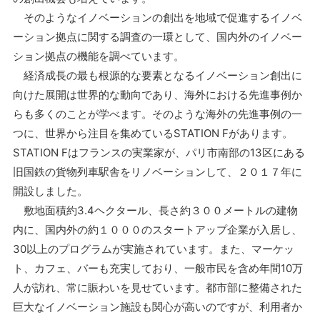
そのようなイノベーションの創出を地域で促進するイノベ
ーション拠点に関する調査の一環として、国内外のイノベー
ション拠点の機能を調べています。
経済成長の最も根源的な要素となるイノベーション創出に
向けた展開は世界的な動向であり、海外における先進事例か
らも多くのことが学べます。そのような海外の先進事例の一
つに、世界から注目を集めているSTATION Fがあります。
STATION Fはフランスの実業家が、パリ市南部の13区にある
旧国鉄の貨物列車駅舎をリノベーションして、２０１７年に
開設しました。
敷地面積約3.4ヘクタール、長さ約３００メートルの建物
内に、国内外の約１０００のスタートアップ企業が入居し、
30以上のプログラムが実施されています。また、マーケッ
ト、カフェ、バーも充実しており、一般市民を含め年間10万
人が訪れ、常に賑わいを見せています。都市部に整備された
巨大なイノベーション施設も関心が高いのですが、利用者か