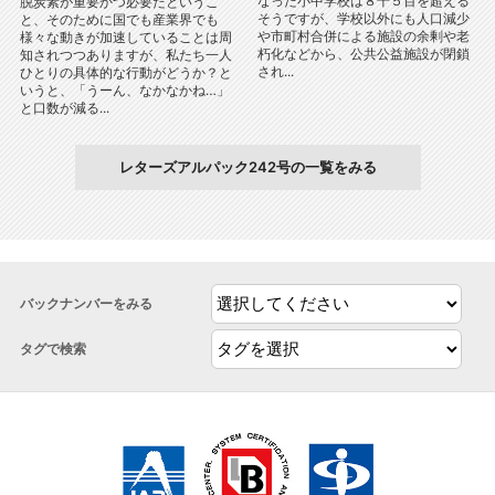
なった小中学校は８千５百を超える
脱炭素が重要かつ必要だというこ
そうですが、学校以外にも人口減少
と、そのために国でも産業界でも
や市町村合併による施設の余剰や老
様々な動きが加速していることは周
朽化などから、公共公益施設が閉鎖
知されつつありますが、私たち一人
され...
ひとりの具体的な行動がどうか？と
いうと、「うーん、なかなかね…」
と口数が減る...
レターズアルパック242号の一覧をみる
バックナンバーをみる
タグで検索