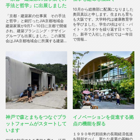
手法と哲学」に出展しました
10月から総務部に配属になりました
奥田真以と申します。生まれも育ち
「京都・建築家の仕事展 その手法
も大阪です。大学時代は健康教育学
と哲学」と銘打ったJIA京都地域会
を学びました。学生の頃はゼミ・バ
建築家展が9月7～10日に京都で開催
イト・カラオケを繰り返す日々でし
され、建築プランニング・デザイン
た。新卒で入社した会社では一年目
グループも出展しました。この展覧
で情報...
会はJIA京都地域会に所属する建築...
神戸で森とまちをつなぐプラ
イノベーションを促進する拠
ットフォームがスタートして
点の機能を探る
います
１９９０年代初頭来の長期経済低迷
を脱却すべく、新たな産業の基軸の