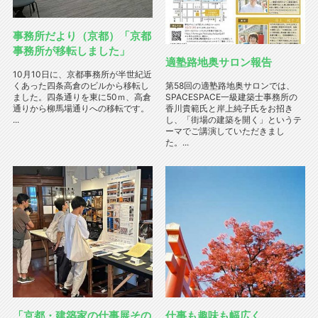
事務所だより（京都）「京都
事務所が移転しました」
適塾路地奥サロン報告
10月10日に、京都事務所が半世紀近
くあった四条高倉のビルから移転し
第58回の適塾路地奥サロンでは、
ました。四条通りを東に50ｍ、高倉
SPACESPACE一級建築士事務所の
通りから柳馬場通りへの移転です。
香川貴範氏と岸上純子氏をお招き
...
し、「街場の建築を開く」というテ
ーマでご講演していただきまし
た。...
「京都・建築家の仕事展その
仕事も趣味も幅広く