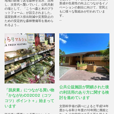
地域の財産である森林を育み、活用
形成や生産性の向上につながるイノ
し、次世代へ繋いでいく。公民共創
ベーションの創出に向けて、官民と
の場として、「こうべ森と木のプラ
もに様々な取組みが行われていま
ットフォーム」が設立されました。
す。
温室効果ガス排出削減や災害防止の
...
ための安定的な森林整備等を進めら
れるよう...
公共公益施設が閉鎖された後
「脱炭素」につながる買い物
の利活用のあり方に関する検
「かながわCO2CO2（コツ
討を進めています
コツ）ポイント＋」始まって
います
文部科学省の調べによると平成14年
度から令和２年度の10年間に廃校と