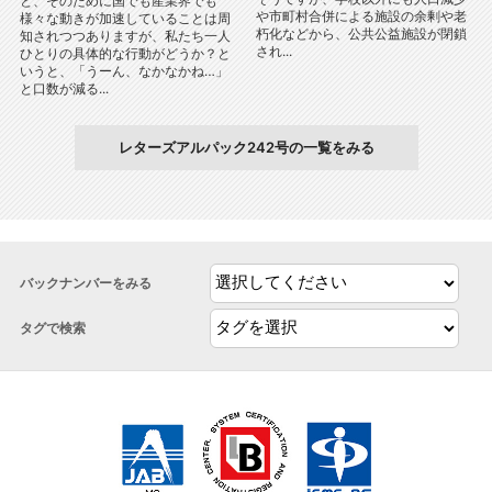
と、そのために国でも産業界でも
や市町村合併による施設の余剰や老
様々な動きが加速していることは周
朽化などから、公共公益施設が閉鎖
知されつつありますが、私たち一人
され...
ひとりの具体的な行動がどうか？と
いうと、「うーん、なかなかね…」
と口数が減る...
レターズアルパック242号の一覧をみる
バックナンバーをみる
タグで検索