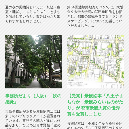
夏の夜の風物詩といえば、妖怪・幽
第54回適塾路地奥サロンでは、大阪
霊・肝試し。ふらふらふら～とまち
公立大学大学院の武田重昭氏をお招
を散歩していると、案外ばったり出
きし、都市の景観を育てる「ランド
くわすかもしれません。...
スケーピング」についてお話してい
ただきました。...
事務所だより（大阪）「鉄の
【受賞】景観絵本「八王子ま
感覚」
ちなか 景観みらいものがた
り」が 都市景観大賞の優秀
大阪事務所がある淀屋橋駅周辺には
賞を受賞しました
多くのパブリックアートが設置され
ています。事務所の隣のビルにも作
景観絵本は、令和２年から検討を始
品があり、ひとつは青木野枝「空の
めたもので「八王子駅周辺の未来の