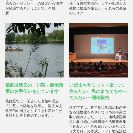
協会のビジョン－」の策定から10年
様々な自然災害が、人間や地球上の
が経過するということで、今般、
生物に猛威を振るい、それらの生命
新...
のリスク...
葛飾区柴又の「川甚」跡地活
いばまちサミット～楽しい、
用のお手伝いをしています
住みたい、私のまちでもやっ
てみたい～開催報告
葛飾区では、閉店した老舗料理店
「川甚」の跡地を取得し、観光や文
茨木市では、昨年度に地域活動の更
化発信の拠点として生まれ変わらせ
なる活性化をめざして３つの事業に
る取り組みを進めています。...
取り組みました。（１）地域課題解
決に取り組む地域組織の活動事例集
「住みたい・住み続けたいまちづく
り大百科」の作成、（２）地域活動