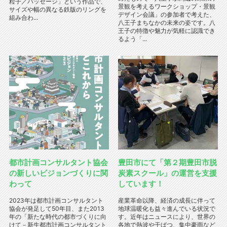
粒子／パッセージ」という作品で、
景観を考えるワークショップ・景観
サイズや幅の異なる鉄版のリングを
デザイン会議」の参加者で考えた、
組み合わ...
八王子まちなかの未来の姿です。八
王子の特徴や魅力が気軽に認識でき
るよう「...
都市計画コンサルタント協会
豊田市にて「第２期豊田市脱
の新しいビジョンづくりに関
炭素スクール」の運営を支援
わって
しています！
2023年は都市計画コンサルタント
産業革命以降、経済の成長に伴って
協会が発足して50年目、また2013
地球温暖化も益々進んでいる状況で
年の「新たな時代の都市づくりに向
す。近年はニュースにより、世界の
けて－新生都市計画コンサルタント
各地で熱波や干ばつ、集中豪雨など