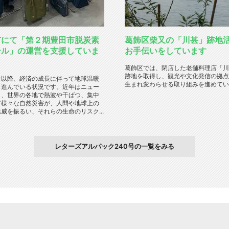
市にて「第２期豊田市脱炭素
葛飾区柴又の「川甚」跡地
ール」の運営を支援していま
お手伝いをしています
葛飾区では、閉店した老舗料理店「川
跡地を取得し、観光や文化発信の拠点
命以降、経済の成長に伴って地球温暖
生まれ変わらせる取り組みを進めていま
々進んでいる状況です。近年はニュー
り、世界の各地で熱波や干ばつ、集中
ど様々な自然災害が、人間や地球上の
威を振るい、それらの生命のリスク...
レターズアルパック240号の一覧をみる