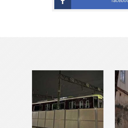
faceb