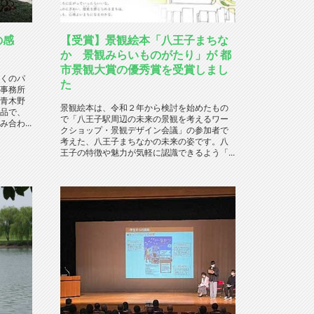
の感
【受賞】景観絵本「八王子まちな
か 景観みらいものがたり」が 都
市景観大賞の優秀賞を受賞しまし
くのパ
た
事務所
青木野
景観絵本は、令和２年から検討を始めたもの
品で、
で「八王子駅周辺の未来の景観を考えるワー
合わ...
クショップ・景観デザイン会議」の参加者で
考えた、八王子まちなかの未来の姿です。八
王子の特徴や魅力が気軽に認識できるよう「...