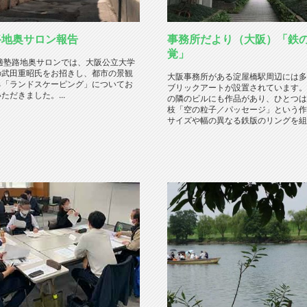
路地奥サロン報告
事務所だより（大阪）「鉄
覚」
回適塾路地奥サロンでは、大阪公立大学
の武田重昭氏をお招きし、都市の景観
大阪事務所がある淀屋橋駅周辺には多
る「ランドスケーピング」についてお
ブリックアートが設置されています。
ただきました。...
の隣のビルにも作品があり、ひとつは
枝「空の粒子／パッセージ」という作
サイズや幅の異なる鉄版のリングを組み