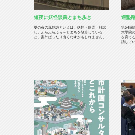
短夜に妖怪談義とまち歩き
適塾
夏の夜の風物詩といえば、妖怪・幽霊・肝試
第54
し。ふらふらふら～とまちを散歩している
大学院
と、案外ばったり出くわすかもしれません。...
を育て
話してい