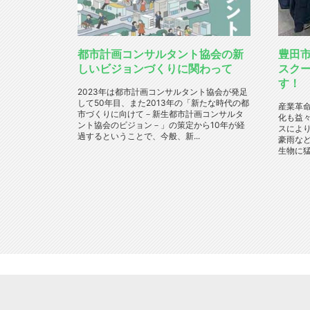
都市計画コンサルタント協会の新
豊田
しいビジョンづくりに関わって
スク
す！
2023年は都市計画コンサルタント協会が発足
して50年目、また2013年の「新たな時代の都
産業革
市づくりに向けて－新生都市計画コンサルタ
化も益
ント協会のビジョン－」の策定から10年が経
スによ
過するということで、今般、新...
豪雨な
生物に猛