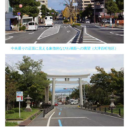
中央通りの正面に見える象徴的なびわ湖面への眺望（大津百町地区）