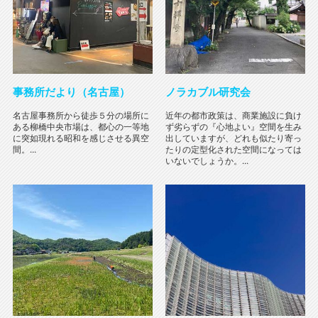
事務所だより（名古屋）
ノラカブル研究会
名古屋事務所から徒歩５分の場所に
近年の都市政策は、商業施設に負け
ある柳橋中央市場は、都心の一等地
ず劣らずの『心地よい』空間を生み
に突如現れる昭和を感じさせる異空
出していますが、どれも似たり寄っ
間。...
たりの定型化された空間になっては
いないでしょうか。...