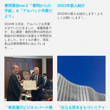
豊岡通信vol.3 「豊岡からの
2023年新人紹介
手紙」＆「アルパック卒業だ
2023年の新人を紹介します！よろ
より」
しくお願いします！...
2023年３月末、アルパックを卒業
させていただきました、遠藤真森で
す。主に農業・農村分野の活性化の
取組や計画策定の支援を５年間担当
しました。タイトルの通り、現在、
私は兵庫県豊岡市に住んでいま
す。...
「東高瀬川ビジネスパーク構
「次なる茨木まちづくりアイ