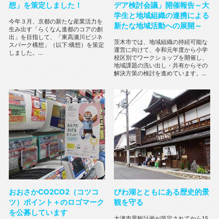
想」を策定しました！
デア検討会議」開催報告～大
学生と地域組織の連携による
今年３月、京都の新たな産業活力を
新たな地域活動への展開～
生み出す「らくなん進都のコアの創
出」を目指して、「東高瀬川ビジネ
茨木市では、地域組織の持続可能な
スパーク構想」（以下:構想）を策定
運営に向けて、令和元年度から小学
しました。...
校区別でワークショップを開催し、
地域課題の洗い出し・共有からその
解決方策の検討を進めています。...
おおさかCO2CO2（コツコ
びわ湖とともにある歴史的景
ツ）ポイント＋のロゴマーク
観を守る
を公募しています
大津市景観計画が策定されてから15