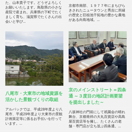
た、山本貴子です。どうぞよろしく
京都市南部、１９７７年にまちびら
お願いいたします。鳥取県の小さな
きされたニュータウンと秀吉に所縁
産院で産まれ、兵庫県の下町でたく
の歴史と巨椋池干拓地の豊かな農地
ましく育ち、滋賀県でたくさんの出
がある向島地域。...
会いと学び...
京のメインストリート＝四条
八尾市・大東市の地域資源を
通 ～３度目の地区計画要望
活かした景観づくりの取組
を提出しました～
アルパックでは、平成28年度より八
八坂神社の門前にして祇園会の晴れ
尾市、平成29年度より大東市の景観
舞台、京都発祥の大丸百貨店や高島
計画策定等に係るお手伝いを行って
屋百貨店等を擁し、たくさんの老
います。...
舗・専門店が立ち並ぶ四条通。...