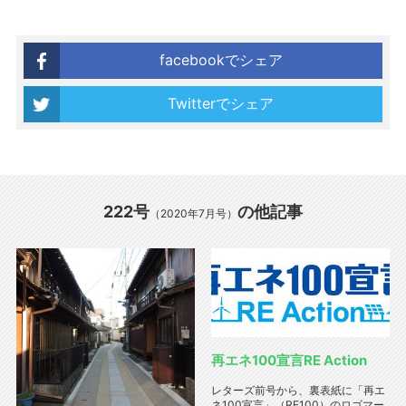
facebookでシェア
Twitterでシェア
222号
の他記事
（2020年7月号）
再エネ100宣言RE Action
レターズ前号から、裏表紙に「再エ
ネ100宣言」（RE100）のロゴマー