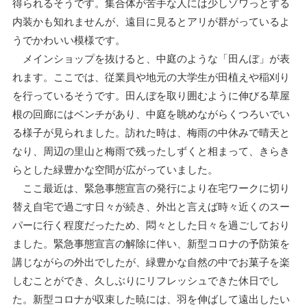
得られるそうです。集合体が苦手な人には少しゾワっとする
内装かも知れませんが、遠目に見るとアリが群がっているよ
うでかわいい模様です。
メインショップを抜けると、中庭のような「田んぼ」が表
れます。ここでは、従業員や地元の大学生が田植えや稲刈り
を行っているそうです。田んぼを取り囲むように伸びる草屋
根の回廊にはベンチがあり、中庭を眺めながらくつろいでい
る様子が見られました。訪れた時は、梅雨の中休みで晴天と
なり、周辺の里山と梅雨で残ったしずくと相まって、きらき
らとした緑豊かな空間が広がっていました。
ここ最近は、緊急事態宣言の発行により在宅ワークに切り
替え自宅で過ごす日々が続き、外出と言えば時々近くのスー
パーに行く程度だったため、悶々とした日々を過ごしており
ました。緊急事態宣言の解除に伴い、新型コロナの予防策を
講じながらの外出でしたが、緑豊かな自然の中でお菓子を楽
しむことができ、久しぶりにリフレッシュできた休日でし
た。新型コロナが収束した暁には、羽を伸ばして遠出したい