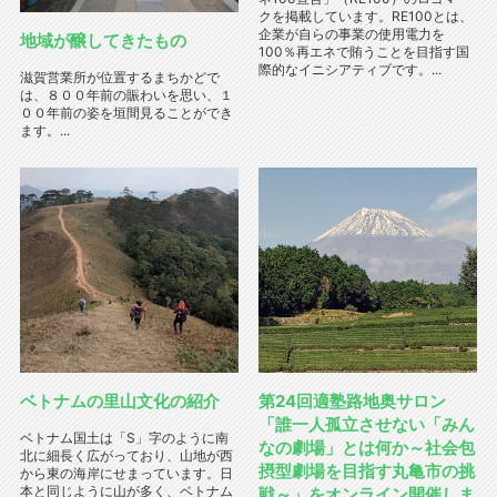
クを掲載しています。RE100とは、
企業が自らの事業の使用電力を
地域が醸してきたもの
100％再エネで賄うことを目指す国
際的なイニシアティブです。...
滋賀営業所が位置するまちかどで
は、８００年前の賑わいを思い、１
００年前の姿を垣間見ることができ
ます。...
ベトナムの里山文化の紹介
第24回適塾路地奥サロン
「誰一人孤立させない「みん
ベトナム国土は「S」字のように南
なの劇場」とは何か～社会包
北に細長く広がっており、山地が西
摂型劇場を目指す丸亀市の挑
から東の海岸にせまっています。日
本と同じように山が多く、ベトナム
戦～」をオンライン開催しま