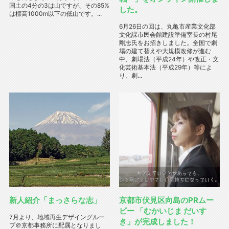
国土の4分の3は山ですが、その85%
した。
は標高1000m以下の低山です。...
6月26日の回は、丸亀市産業文化部
文化課市民会館建設準備室長の村尾
剛志氏をお招きしました。全国で劇
場の建て替えや大規模改修が進む
中、劇場法（平成24年）や改正・文
化芸術基本法（平成29年）等によ
り、劇...
新人紹介「まっさらな志」
京都市伏見区向島のPRムー
ビー 「むかいじま だいす
7月より、地域再生デザイングルー
き」が完成しました！
プ＠京都事務所に配属となりまし