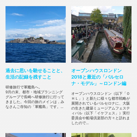
過去に思いを馳せることと、
オープンハウスロンドン
生活の記録を残すこと
2018と最近の「バルセロ
ナ・モデル」～ロンドン編
研修旅行で軍艦島へ。
9月の末、都市・地域プランニング
オープンハウスロンドン（以下「Ｏ
グループで長崎へ研修旅行に行って
ＨＬ」）と新たに様々な都市戦略が
きました。今回の旅のメインは，み
展開されているバルセロナに、大阪
なさんご存知の「軍艦島」です。...
の生きた建築ミュージアムフェステ
ィバル（以下「イケフェス」）実行
委員会や船場倶楽部の方々と訪れま
したので...