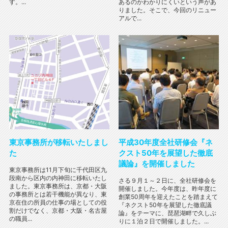
す。...
あるのかわかりにくいという声があ
りました。そこで、今回のリニュー
アルで...
東京事務所が移転いたしまし
平成30年度全社研修会『ネ
た
クスト50年を展望した徹底
議論』を開催しました
東京事務所は11月下旬に千代田区九
段南から区内の内神田に移転いたし
さる９月１～２日に、全社研修会を
ました。東京事務所は、京都・大阪
開催しました。今年度は、昨年度に
の事務所とは若干機能が異なり、東
創業50周年を迎えたことを踏まえて
京在住の所員の仕事の場としての役
『ネクスト50年を展望した徹底議
割だけでなく、京都・大阪・名古屋
論』をテーマに、琵琶湖畔で久しぶ
の職員...
りに１泊２日で開催しました。...