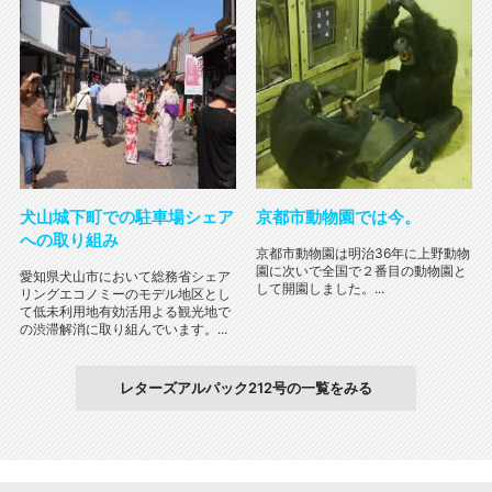
犬山城下町での駐車場シェア
京都市動物園では今。
への取り組み
京都市動物園は明治36年に上野動物
園に次いで全国で２番目の動物園と
愛知県犬山市において総務省シェア
して開園しました。...
リングエコノミーのモデル地区とし
て低未利用地有効活用よる観光地で
の渋滞解消に取り組んでいます。...
レターズアルパック212号の一覧をみる