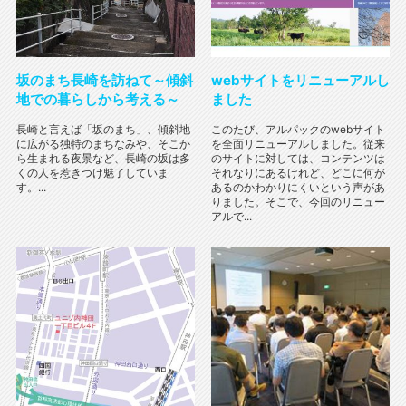
坂のまち長崎を訪ねて～傾斜
webサイトをリニューアルし
地での暮らしから考える～
ました
長崎と言えば「坂のまち」、傾斜地
このたび、アルパックのwebサイト
に広がる独特のまちなみや、そこか
を全面リニューアルしました。従来
ら生まれる夜景など、長崎の坂は多
のサイトに対しては、コンテンツは
くの人を惹きつけ魅了していま
それなりにあるけれど、どこに何が
す。...
あるのかわかりにくいという声があ
りました。そこで、今回のリニュー
アルで...