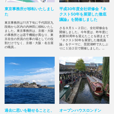
東京事務所が移転いたしまし
平成30年度全社研修会『ネ
た
クスト50年を展望した徹底
議論』を開催しました
東京事務所は11月下旬に千代田区九
段南から区内の内神田に移転いたし
さる９月１～２日に、全社研修会を
ました。東京事務所は、京都・大阪
開催しました。今年度は、昨年度に
の事務所とは若干機能が異なり、東
創業50周年を迎えたことを踏まえて
京在住の所員の仕事の場としての役
『ネクスト50年を展望した徹底議
割だけでなく、京都・大阪・名古屋
論』をテーマに、琵琶湖畔で久しぶ
の職員...
りに１泊２日で開催しました。...
過去に思いを馳せることと、
オープンハウスロンドン