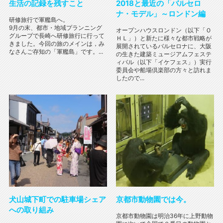
生活の記録を残すこと
2018と最近の「バルセロ
ナ・モデル」～ロンドン編
研修旅行で軍艦島へ。
9月の末、都市・地域プランニング
オープンハウスロンドン（以下「Ｏ
グループで長崎へ研修旅行に行って
ＨＬ」）と新たに様々な都市戦略が
きました。今回の旅のメインは，み
展開されているバルセロナに、大阪
なさんご存知の「軍艦島」です。...
の生きた建築ミュージアムフェステ
ィバル（以下「イケフェス」）実行
委員会や船場倶楽部の方々と訪れま
したので...
犬山城下町での駐車場シェア
京都市動物園では今。
への取り組み
京都市動物園は明治36年に上野動物