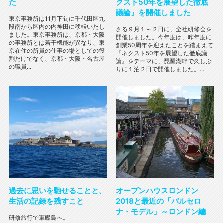
た
クスト50年を展望した徹底
議論』を開催しました
東京事務所は11月下旬に千代田区九
段南から区内の内神田に移転いたし
さる９月１～２日に、全社研修会を
ました。東京事務所は、京都・大阪
開催しました。今年度は、昨年度に
の事務所とは若干機能が異なり、東
創業50周年を迎えたことを踏まえて
京在住の所員の仕事の場としての役
『ネクスト50年を展望した徹底議
割だけでなく、京都・大阪・名古屋
論』をテーマに、琵琶湖畔で久しぶ
の職員...
りに１泊２日で開催しました。...
過去に思いを馳せることと、
オープンハウスロンドン
生活の記録を残すこと
2018と最近の「バルセロ
ナ・モデル」～ロンドン編
研修旅行で軍艦島へ。