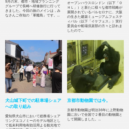
9月の末、都市・地域プランニング
オープンハウスロンドン（以下「Ｏ
グループで長崎へ研修旅行に行って
ＨＬ」）と新たに様々な都市戦略が
きました。今回の旅のメインは，み
展開されているバルセロナに、大阪
なさんご存知の「軍艦島」です。...
の生きた建築ミュージアムフェステ
ィバル（以下「イケフェス」）実行
委員会や船場倶楽部の方々と訪れま
したので...
犬山城下町での駐車場シェア
京都市動物園では今。
への取り組み
京都市動物園は明治36年に上野動物
園に次いで全国で２番目の動物園と
愛知県犬山市において総務省シェア
して開園しました。...
リングエコノミーのモデル地区とし
て低未利用地有効活用よる観光地で