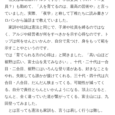
員？）も勤めて、「人を育てるのは、最高の芸術や」と言っ
ていました。実際、「夜学」と称して丁稚たちに読み書きソ
ロバンから論語まで教えていました。
家訓や社訓は憲法と同じで、子弟や社員を縛るのではな
く、アルジや経営者が何をすべきかを示す心得なのです。ト
ップは何をせんといかんか、自分で見つけ、身をもって範を
示すことやというのです。
では「育てられる方の心得は」と聞きました。「高い山ほど
裾野は広い。富士山を見てみなさい」。十代・二十代は一合
目・二合目、裾野にはいろんな登り道がある。好きなことを
やれ。失敗しても誰かが援けてくれる。三十代・四十代は六
合目・八合目。だんだん狭まってくる。可能性が減ってく
る。自分で責任とらんといかんようになる。頂上になると、
なんと、全く違っていた道が繋がってくる。富士山には、九
回登ってみました。
とは言っても憲法も家訓も、言うは易しく行うは難し。