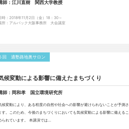
講師：江川直樹 関西大学教授
日時：2018年11月2日（金）18：30～
場所：アルパック大阪事務所 大会議室
５回 適塾路地奥サロン
気候変動による影響に備えたまちづくり
講師：岡和孝 国立環境研究所
気候変動により、ある程度の自然や社会への影響が避けられないことが予測
ます。このため、今後のまちづくりにおいても気候変動による影響に備える
められています。 本講演では...