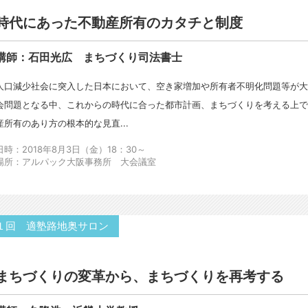
時代にあった不動産所有のカタチと制度
講師：石田光広 まちづくり司法書士
人口減少社会に突入した日本において、空き家増加や所有者不明化問題等が
会問題となる中、これからの時代に合った都市計画、まちづくりを考える上
産所有のあり方の根本的な見直...
日時：2018年8月3日（金）18：30～
場所：アルパック大阪事務所 大会議室
１回 適塾路地奥サロン
まちづくりの変革から、まちづくりを再考する