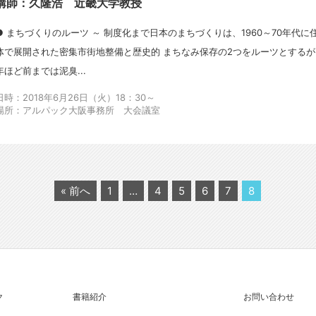
講師：久隆浩 近畿大学教授
● まちづくりのルーツ ～ 制度化まで日本のまちづくりは、1960～70年代に
体で展開された密集市街地整備と歴史的 まちなみ保存の2つをルーツとするが
年ほど前までは泥臭...
日時：2018年6月26日（火）18：30～
場所：アルパック大阪事務所 大会議室
« 前へ
1
…
4
5
6
7
8
ク
書籍紹介
お問い合わせ