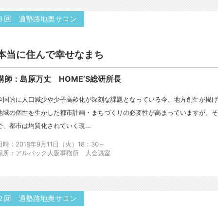
３回 適塾路地奥サロン
本当に住んで幸せなまち
講師：島原万丈 HOME’S総研所長
全国的に人口減少や少子高齢化が深刻な課題となっている今、地方創生が掲
地域の個性を生かした都市計画・まちづくりの必要性が高まっていますが、
で、都市は均質化されていく現...
日時：2018年9月11日（火）18：30～
場所：アルパック大阪事務所 大会議室
２回 適塾路地奥サロン