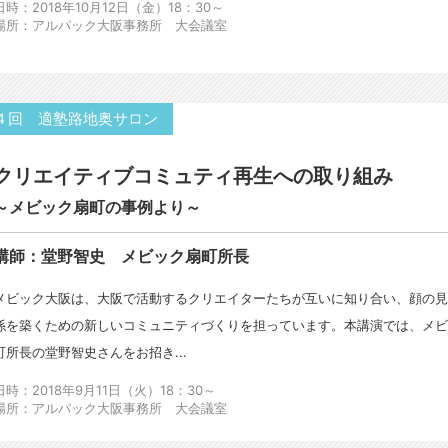
日時：2018年10月12日（金）18：30～
場所：アルパック大阪事務所 大会議室
４回 適塾路地奥サロン
クリエイティブコミュティ再生への取り組み
～メビック扇町の事例より～
講師：堂野智史 メビック扇町所長
メビック大阪は、大阪で活動するクリエイターたちが互いに知り合い、顔の
係を築くための新しいコミュニティづくりを担っています。本講演では、メ
町所長の堂野智史さんをお招き...
日時：2018年9月11日（火）18：30～
場所：アルパック大阪事務所 大会議室