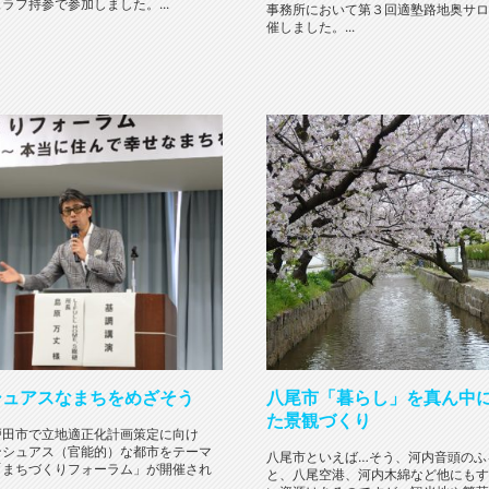
ラフ持参で参加しました。...
事務所において第３回適塾路地奥サロ
催しました。...
シュアスなまちをめざそう
八尾市「暮らし」を真ん中
た景観づくり
戸田市で立地適正化計画策定に向け
ンシュアス（官能的）な都市をテーマ
八尾市といえば…そう、河内音頭のふ
「まちづくりフォーラム」が開催され
と、八尾空港、河内木綿など他にもす
..