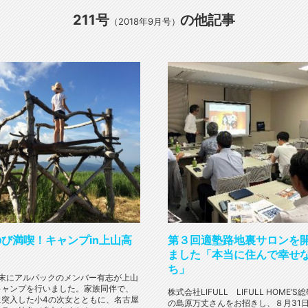
211号
の他記事
（2018年9月号）
び満喫！キャンプin上山高
第３回適塾路地裏サロンを
ました「本当に住んで幸せ
ち」
週末にアルパックのメンバー有志が上山
キャンプを行いました。家族同伴で、
株式会社LIFULL LIFULL HOME’
に突入した小4の次女とともに、名古屋
の島原万丈さんをお招きし、８月31