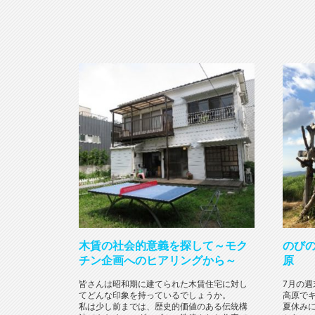
木賃の社会的意義を探して～モク
のびの
チン企画へのヒアリングから～
原
皆さんは昭和期に建てられた木賃住宅に対し
7月の
てどんな印象を持っているでしょうか。
高原で
私は少し前までは、歴史的価値のある伝統構
夏休み