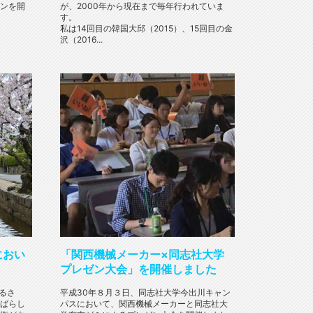
ンを開
が、2000年から現在まで毎年行われていま
す。
私は14回目の韓国大邱（2015）、15回目の金
沢（2016...
におい
「関西機械メーカー×同志社大学
プレゼン大会」を開催しました
るさ
平成30年８月３日、同志社大学今出川キャン
ばらし
パスにおいて、関西機械メーカーと同志社大