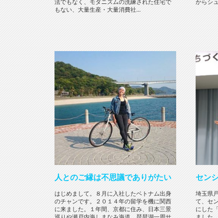
法でもなく、モダニズムの洗練された住宅で
からシュ
もない、大量生産・大量消費社...
人とのご縁は不思議でありがたい
セン
はじめまして。８月に入社したベトナム出身
埼玉県
のチャンです。２０１４年の留学を機に関西
て、セ
に来ました。１年間、京都に住み、日本三景
にした
巡りや瀬戸内海しまなみ海道、琵琶湖一周サ
ました。.