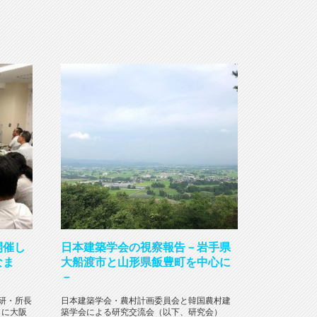
開催し
日本建築学会の視察報告－岩手県
なま
大船渡市と山形県飯豊町を中心に
－
S総研・所長
日本建築学会・農村計画委員会と韓国農村建
日に大阪
築学会による研究交流会（以下、研究会）