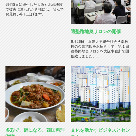
6月18日に発生した大阪府北部地震
で被害に遭われた皆様には、謹んで
お見舞い申し上げます。...
適塾路地奥サロンの開催
6月26日、近畿大学総合社会学部教
授の久隆浩氏をお招きして、第１回
適塾路地奥サロンを大阪事務所で開
催致しました。...
多彩で、癖になる、韓国料理
文化を活かすビジネスとセン