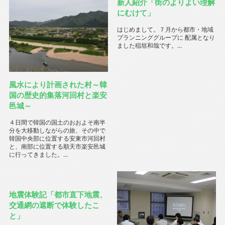
新人紹介「街のよりよい理解
にむけて」
はじめまして。７月から都市・地域
プランニンググループに 配属となり
ました稲垣和哉です。...
風水により計画された村～韓
国の歴史的集落河回村と楽安
邑城～
４日間で韓国の国土のおおよそ南半
分を大移動しながらの旅、その中で
韓国中央部に位置する安東市河回村
と、南部に位置する順天市楽安邑城
に行ってきました。...
地震体験記「都市直下地震、
交通網の遮断で体験したこ
と」