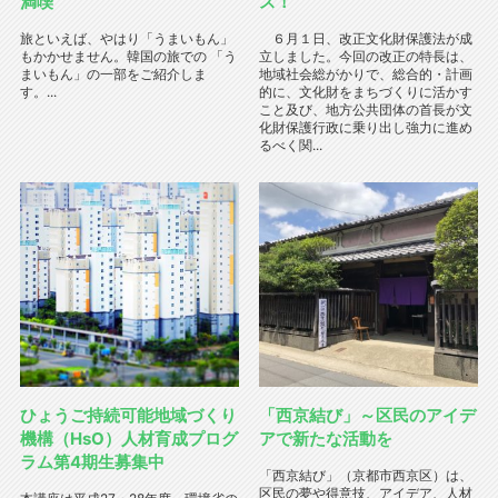
満喫
ス！
旅といえば、やはり「うまいもん」
６月１日、改正文化財保護法が成
もかかせません。韓国の旅での 「う
立しました。今回の改正の特長は、
まいもん」の一部をご紹介しま
地域社会総がかりで、総合的・計画
す。...
的に、文化財をまちづくりに活かす
こと及び、地方公共団体の首長が文
化財保護行政に乗り出し強力に進め
るべく関...
ひょうご持続可能地域づくり
「西京結び」～区民のアイデ
機構（HsO）人材育成プログ
アで新たな活動を
ラム第4期生募集中
「西京結び」（京都市西京区）は、
区民の夢や得意技、アイデア、人材