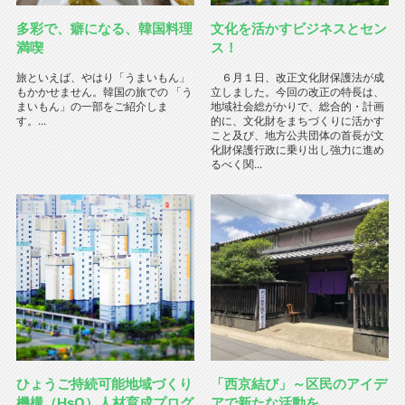
多彩で、癖になる、韓国料理
文化を活かすビジネスとセン
満喫
ス！
旅といえば、やはり「うまいもん」
６月１日、改正文化財保護法が成
もかかせません。韓国の旅での 「う
立しました。今回の改正の特長は、
まいもん」の一部をご紹介しま
地域社会総がかりで、総合的・計画
す。...
的に、文化財をまちづくりに活かす
こと及び、地方公共団体の首長が文
化財保護行政に乗り出し強力に進め
るべく関...
ひょうご持続可能地域づくり
「西京結び」～区民のアイデ
機構（HsO）人材育成プログ
アで新たな活動を