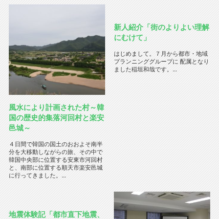
新人紹介「街のよりよい理解
にむけて」
はじめまして。７月から都市・地域
プランニンググループに 配属となり
ました稲垣和哉です。...
風水により計画された村～韓
国の歴史的集落河回村と楽安
邑城～
４日間で韓国の国土のおおよそ南半
分を大移動しながらの旅、その中で
韓国中央部に位置する安東市河回村
と、南部に位置する順天市楽安邑城
に行ってきました。...
地震体験記「都市直下地震、