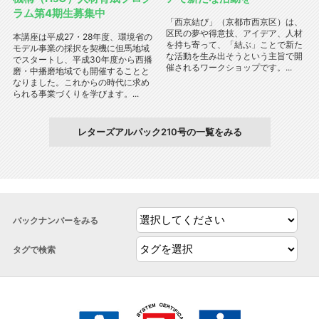
ラム第4期生募集中
「西京結び」（京都市西京区）は、
区民の夢や得意技、アイデア、人材
本講座は平成27・28年度、環境省の
を持ち寄って、「結ぶ」ことで新た
モデル事業の採択を契機に但馬地域
な活動を生み出そうという主旨で開
でスタートし、平成30年度から西播
催されるワークショップです。...
磨・中播磨地域でも開催することと
なりました。これからの時代に求め
られる事業づくりを学びます。...
レターズアルパック210号の一覧をみる
バックナンバーをみる
タグで検索