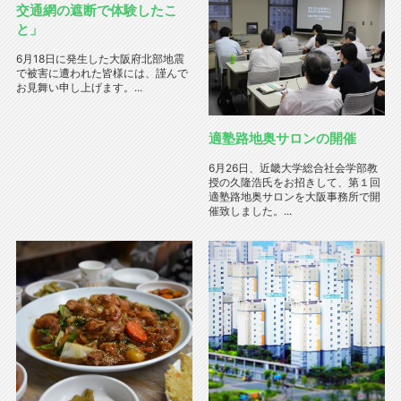
交通網の遮断で体験したこ
と」
6月18日に発生した大阪府北部地震
で被害に遭われた皆様には、謹んで
お見舞い申し上げます。...
適塾路地奥サロンの開催
6月26日、近畿大学総合社会学部教
授の久隆浩氏をお招きして、第１回
適塾路地奥サロンを大阪事務所で開
催致しました。...