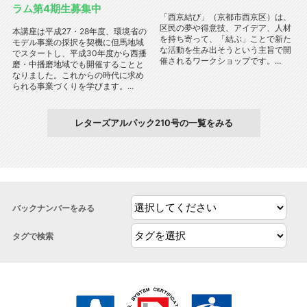
ラム第4期生募集中
「西京結び」（京都市西京区）は、
区民の夢や得意技、アイデア、人材
本講座は平成27・28年度、環境省の
を持ち寄って、「結ぶ」ことで新た
モデル事業の採択を契機に但馬地域
な活動を生み出そうという主旨で開
でスタートし、平成30年度から西播
催されるワークショップです。...
磨・中播磨地域でも開催することと
なりました。これからの時代に求め
られる事業づくりを学びます。...
レターズアルパック210号の一覧をみる
バックナンバーをみる
タグで検索