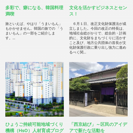
多彩で、癖になる、韓国料理
文化を活かすビジネスとセン
満喫
ス！
旅といえば、やはり「うまいもん」
６月１日、改正文化財保護法が成
もかかせません。韓国の旅での 「う
立しました。今回の改正の特長は、
まいもん」の一部をご紹介しま
地域社会総がかりで、総合的・計画
す。...
的に、文化財をまちづくりに活かす
こと及び、地方公共団体の首長が文
化財保護行政に乗り出し強力に進め
るべく関...
ひょうご持続可能地域づくり
「西京結び」～区民のアイデ
機構（HsO）人材育成プログ
アで新たな活動を