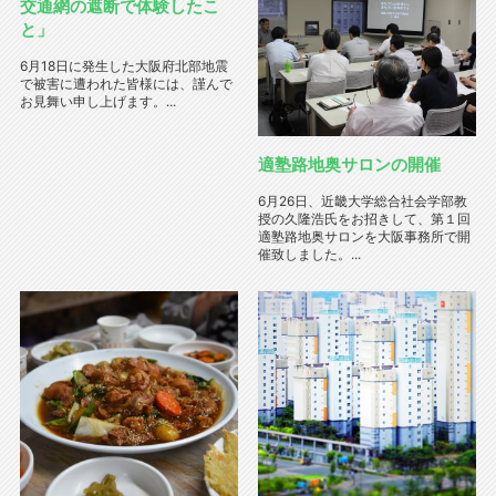
交通網の遮断で体験したこ
と」
6月18日に発生した大阪府北部地震
で被害に遭われた皆様には、謹んで
お見舞い申し上げます。...
適塾路地奥サロンの開催
6月26日、近畿大学総合社会学部教
授の久隆浩氏をお招きして、第１回
適塾路地奥サロンを大阪事務所で開
催致しました。...