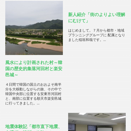
新人紹介「街のよりよい理解
にむけて」
はじめまして。７月から都市・地域
プランニンググループに 配属となり
ました稲垣和哉です。...
風水により計画された村～韓
国の歴史的集落河回村と楽安
邑城～
４日間で韓国の国土のおおよそ南半
分を大移動しながらの旅、その中で
韓国中央部に位置する安東市河回村
と、南部に位置する順天市楽安邑城
に行ってきました。...
地震体験記「都市直下地震、