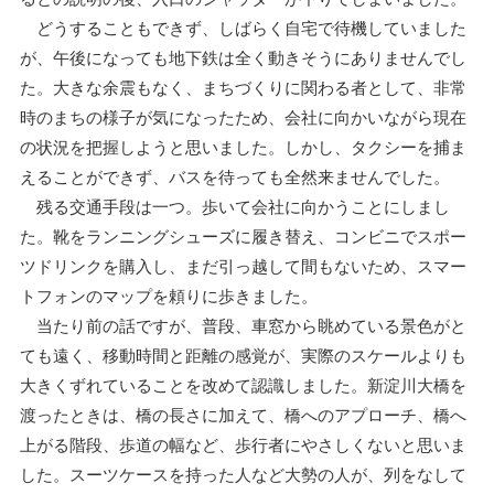
どうすることもできず、しばらく自宅で待機していました
が、午後になっても地下鉄は全く動きそうにありませんでし
た。大きな余震もなく、まちづくりに関わる者として、非常
時のまちの様子が気になったため、会社に向かいながら現在
の状況を把握しようと思いました。しかし、タクシーを捕ま
えることができず、バスを待っても全然来ませんでした。
残る交通手段は一つ。歩いて会社に向かうことにしまし
た。靴をランニングシューズに履き替え、コンビニでスポー
ツドリンクを購入し、まだ引っ越して間もないため、スマー
トフォンのマップを頼りに歩きました。
当たり前の話ですが、普段、車窓から眺めている景色がと
ても遠く、移動時間と距離の感覚が、実際のスケールよりも
大きくずれていることを改めて認識しました。新淀川大橋を
渡ったときは、橋の長さに加えて、橋へのアプローチ、橋へ
上がる階段、歩道の幅など、歩行者にやさしくないと思いま
した。スーツケースを持った人など大勢の人が、列をなして