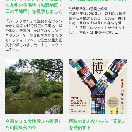
る九州の住宅地（城野地区・
利活用活動の意義と経緯
日の里地区）を視察しました
平成17年(2005)３月、京都府庁旧本
館利活用検討委員会（委員長：井口
「シェアタウン」で注目を浴びる小
和起・元府立大学長）の報告を受
倉から電車で15分程度の住宅地、城
け、利活用プロジェクトが始まりま
野地区。先導的、実験的なタウンマ
した。京都府はNPO平安京と...
ネジメントで「第１回先進的まちづ
くりシティコンペ」で国土交通大臣
賞を受賞されました。まちのタウン
エディ...
台湾９２１大地震から復興し
西脇のまんなかから「元気」
た山間集落の今
を発信する