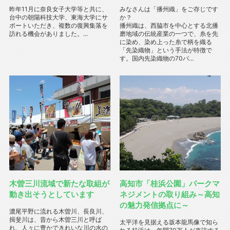
昨年11月に奈良女子大学等と共に、
みなさんは「播州織」をご存じです
台中の朝陽科技大学、東海大学にサ
か？
ポートいただき、複数の復興集落を
播州織は、西脇市を中心とする北播
訪れる機会がありました。...
磨地域の伝統産業の一つで、糸を先
に染め、染め上った糸で柄を織る
「先染織物」という手法が特徴で
す。国内先染織物の70パ...
木曽三川流域で新たな取組が
高知市「桂浜公園」パークマ
動き出そうとしています
ネジメントの取り組み～高知
の魅力発信拠点に～
濃尾平野に流れる木曽川、長良川、
揖斐川は、昔から木曽三川と呼ば
太平洋を見据える坂本龍馬像で知ら
れ、人々に豊かできれいな川の水の