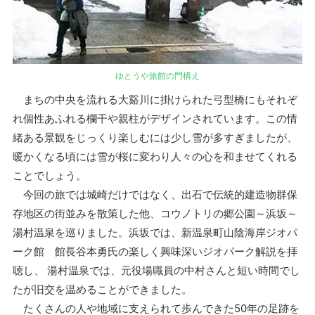
ゆとうや旅館の門構え
まちの中央を流れる大谿川に掛けられた弓型橋にもそれぞ
れ個性あふれる欄干や親柱がデザインされています。この情
緒ある景観をじっくり楽しむには少し雪が多すぎましたが、
暖かくなる頃には雪が桜に変わり人々の心を和ませてくれる
ことでしょう。
今回の旅では城崎だけではなく、出石で伝統的建造物群保
存地区の街並みを散策した他、コウノトリの郷公園～浜坂～
湯村温泉を巡りました。浜坂では、新温泉町山陰海岸ジオパ
ーク館 館長谷本勇氏の楽しく興味深いジオパーク解説を拝
聴し、 湯村温泉では、元役場職員の中村さんと短い時間でし
たが旧交を温めることができました。
たくさんの人や地域に支えられて歩んできた50年の足跡を