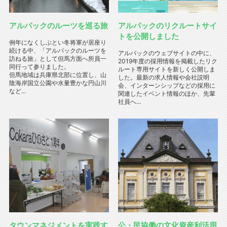
アルパックのルーツを巡る旅
アルパックのリクルートサイ
トを公開しました
例年になくしぶとい冬将軍が居座り
続ける中、「アルパックのルーツを
アルパックのウェブサイトの中に、
訪ねる旅」として但馬方面へ所員一
2019年度の採用情報を掲載したリク
同行って参りました。
ルート専用サイトを新しく公開しま
但馬地域は兵庫県北部に位置し、山
した。最新の求人情報や会社説明
陰海岸国立公園や水量豊かな円山川
会、インターンシップなどの採用に
など...
関連したイベント情報のほか、先輩
社員へ...
タウンマネジメントを実践す
公・民協働の文化資産利活用