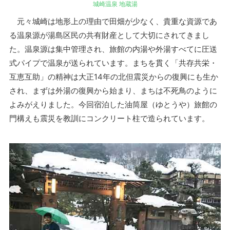
城崎温泉 地蔵湯
元々城崎は地形上の理由で田畑が少なく、貴重な資源であ
る温泉源が湯島区民の共有財産として大切にされてきまし
た。温泉源は集中管理され、旅館の内湯や外湯すべてに圧送
式パイプで温泉が送られています。まちを貫く「共存共栄・
互恵互助」の精神は大正14年の北但震災からの復興にも生か
され、まずは外湯の復興から始まり、まちは不死鳥のように
よみがえりました。今回宿泊した油筒屋（ゆとうや）旅館の
門構えも震災を教訓にコンクリート柱で造られています。