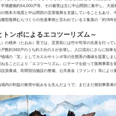
00戸、半壊建物約54,000戸等、その被害は主に中山間部に集中し、
の熊本大地震と中山間部の災害復興を支援していることもあり、
働型復興むらづくりの先進事例と言われている２集落の「約18年
とトンボによるエコツーリズム～
）の桃米（たおみ）里では、災害前には竹や筍等の生産を行って
戸数約360戸のうち約３分の２が全壊し、人口流出にさらに拍車
が地域の「宝」としてカエルやトンボ等の生態系の価値を提案しま
重ねることにより「エコツーリズム」にテーマを絞って復興事業を
解説員養成、民間宿泊施設の整備、公共基金（ファンド）等により
域内の利益の衝突や妬みをも生んだようで、まだまだ個別事業者