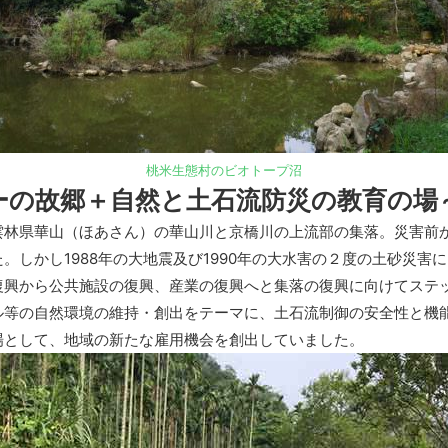
桃米生態村のビオトープ沼
ーの故郷＋自然と土石流防災の教育の場
林県華山（ほあさん）の華山川と京橋川の上流部の集落。災害前
。しかし1988年の大地震及び1990年の大水害の２度の土砂災害
復興から公共施設の復興、産業の復興へと集落の復興に向けてステ
ル等の自然環境の維持・創出をテーマに、土石流制御の安全性と機
場として、地域の新たな雇用機会を創出していました。