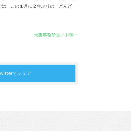
では、この１月に２年ぶりの「どんど
大阪事務所長／中塚一
Twitterでシェア