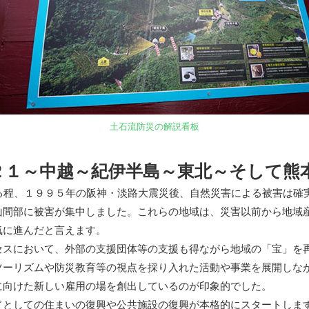
土石流防災の解説看板
２１～中越～紀伊半島～東北～そして熊
る程、１９９５年の阪神・淡路大震災後、自然災害による被害は確
山間部に被害が集中しました。これらの地域は、災害以前から地域
気に進んだと言えます。
スにおいて、外部の支援団体等の支援も得ながら地域の「宝」を
ツーリズムや防災教育等の視点を採り入れた活動や事業を展開しな
に向けた新しい雇用の場を創出しているのが印象的でした。
としての住まいの復興や公共施設の復興が本格的にスタートしま