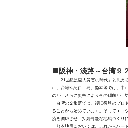
■阪神・淡路～台湾９
「21世紀は巨大災害の時代」と思え
に、台湾や紀伊半島、熊本等では、中
のが、さらに災害によりその傾向が一
台湾の２集落では、復旧復興のプロセ
ることから始めています。そしてエコ
済を循環させ、持続可能な地域づくり
熊本地震においては、これからハード