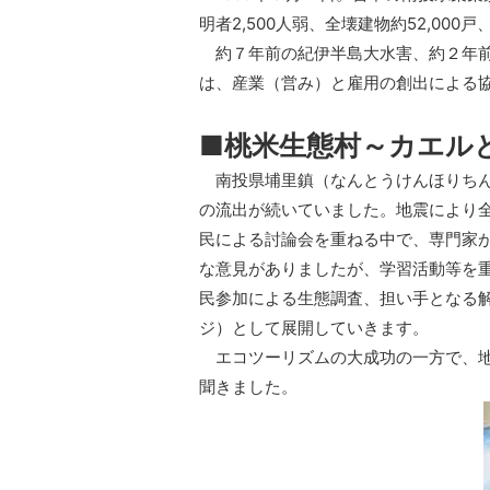
明者2,500人弱、全壊建物約52,0
約７年前の紀伊半島大水害、約２年前
は、産業（営み）と雇用の創出による協
■桃米生態村～カエル
南投県埔里鎮（なんとうけんほりちん
の流出が続いていました。地震により全
民による討論会を重ねる中で、専門家
な意見がありましたが、学習活動等を
民参加による生態調査、担い手となる
ジ）として展開していきます。
エコツーリズムの大成功の一方で、地
聞きました。