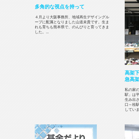
多角的な視点を持って
４月より大阪事務所、地域再生デザイングル
ープに配属となりました山道未貴です。生ま
れも育ちも熊本県で、のんびりと育ってきま
した。...
高架下
急高
私の家
駅」は
生み出
口～桂
しています