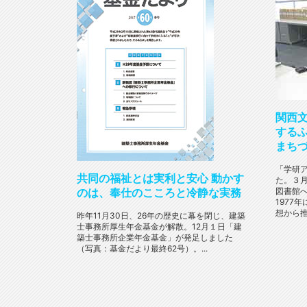
関西
する
まち
「学研
共同の福祉とは実利と安心 動かす
た。３
図書館
のは、奉仕のこころと冷静な実務
1977
想から推
昨年11月30日、26年の歴史に幕を閉じ、建築
士事務所厚生年金基金が解散。12月１日「建
築士事務所企業年金基金」が発足しました
（写真：基金だより最終62号）。...