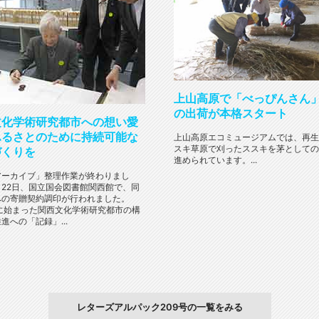
上山高原で「べっぴんさん
の出荷が本格スタート
文化学術研究都市への想い愛
ふるさとのために持続可能な
上山高原エコミュージアムでは、再生
スキ草原で刈ったススキを茅としての
づくりを
進められています。...
アーカイブ」整理作業が終わりまし
月22日、国立国会図書館関西館で、同
への寄贈契約調印が行われました。
年に始まった関西文化学術研究都市の構
進への「記録」...
レターズアルパック209号の一覧をみる