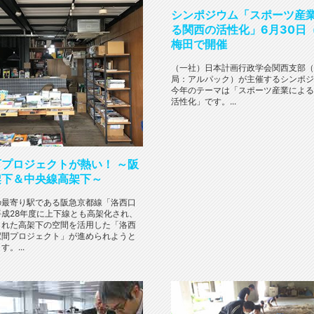
シンポジウム「スポーツ産
る関西の活性化」6月30日
梅田で開催
（一社）日本計画行政学会関西支部（
局：アルパック）が主催するシンポジ
今年のテーマは「スポーツ産業による
活性化」です。...
プロジェクトが熱い！ ～阪
架下＆中央線高架下～
の最寄り駅である阪急京都線「洛西口
平成28年度に上下線とも高架化され、
された高架下の空間を活用した「洛西
駅間プロジェクト」が進められようと
。...