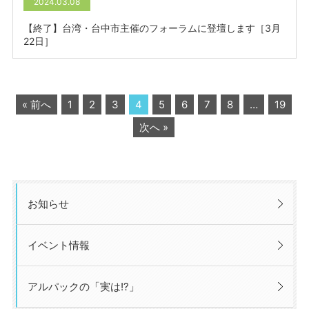
2024.03.08
【終了】台湾・台中市主催のフォーラムに登壇します［3月
22日］
« 前へ
1
2
3
4
5
6
7
8
…
19
次へ »
お知らせ
イベント情報
アルパックの「実は!?」