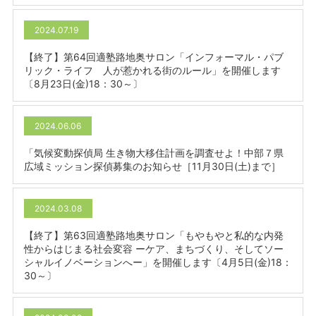
2024.07.19
【終了】第64回適塾路地奥サロン「インフォーマル・パブ
リック・ライフ 人が惹かれる街のルール」を開催します
〔8月23日(金)18：30～〕
2024.06.06
「気候変動探偵局 生き物大移住計画を調査せよ！中部７県
広域ミッション探偵募集のお知らせ［11月30日(土)まで］
2024.03.08
【終了】第63回適塾路地奥サロン「もやもやと私的な内発
性からはじまる社会変容 ーケア、まちづくり、そしてソー
シャルイノベーションへー」を開催します〔4月5日(金)18：
30～〕