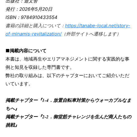
出版社：遊文舎
発行：2026年5月20日
ISBN：9784910433554
書籍の詳細と購入について：
https://tanabe-local.net/story-
of-minamis-revitalization/
（外部サイトへ遷移します）
■掲載内容について
本書は、地域再生やエリアマネジメントに関する実践的な事
例と知見を収録した専門書です。
弊社の取り組みは、以下のチャプターにおいてご紹介いただ
いています。
掲載チャプター『
1-4．放置自転車対策からウォーカブルなま
ちへ』
掲載チャプター『
2-2．御堂筋チャレンジを生んだ商人たちの
挑戦』