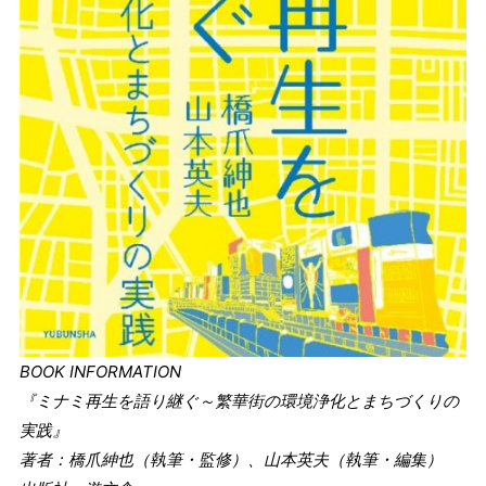
BOOK INFORMATION
『ミナミ再生を語り継ぐ～繁華街の環境浄化とまちづくりの
実践』
著者：橋爪紳也（執筆・監修）、山本英夫（執筆・編集）